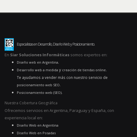
Especialistas en Desarrollo, Diseño Web y Posicionamiento.
En
Siar Soluciones Informáticas
somos expertos en:
.
Diseño web en Argentina
y
.
Desarrollo web a medida
creación de tiendas online
Te ayudamos a vender más con nuestro servicio de
.
posicionamiento web SEO
.
Posicionamiento web (SEO)
Nuestra Cobertura Geográfica
Ofrecemos servicios en Argentina, Paraguay y España, con
experiencia local en:
Diseño Web en Argentina
Diseño Web en Posadas