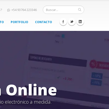
s?
+54 93764 223346
NTO
PORTFOLIO
CONTACTO
 Online
io electrónico a medida.