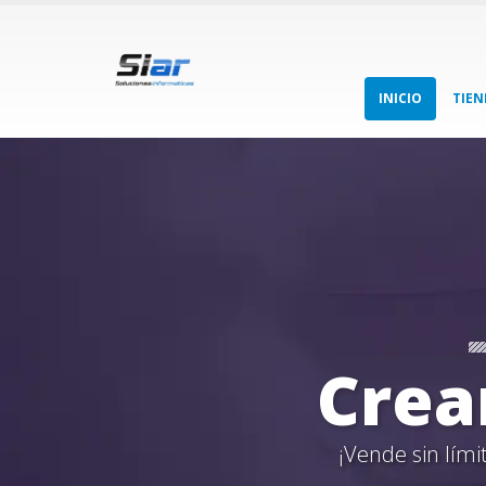
INICIO
TIEN
Crea
¡Vende sin lími