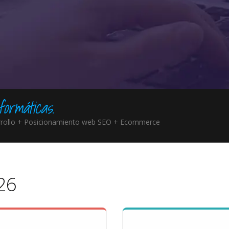
formáticas.
rrollo + Posicionamiento web SEO + Ecommerce
26