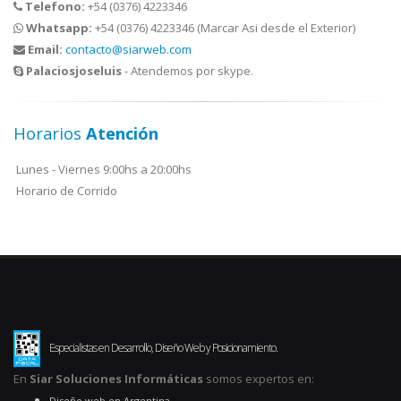
Telefono:
+54 (0376) 4223346
Whatsapp:
+54 (0376) 4223346 (Marcar Asi desde el Exterior)
Email:
contacto@siarweb.com
Palaciosjoseluis
- Atendemos por skype.
Horarios
Atención
Lunes - Viernes 9:00hs a 20:00hs
Horario de Corrido
Especialistas en Desarrollo, Diseño Web y Posicionamiento.
En
Siar Soluciones Informáticas
somos expertos en:
.
Diseño web en Argentina