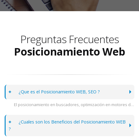
Preguntas Frecuentes
Posicionamiento Web
¿Que es el Posicionamiento WEB, SEO ?
El posicionamiento en buscadores, optimización en motores de búsqueda u optimización web es el proceso técnico mediante el cual se realizan cambios en la estructura e información de una página web, con el objetivo de mejorar la visibilidad de un sitio web en los resultados orgánicos de los diferentes buscadores. También es frecuente encontrar la denominación en inglés, search engine optimization, y especialmente sus iniciales SEO. Las personas que realizan tareas de optimización en motores de búsqueda se denominan posicionadores web o técnicos SEO; y en inglés, search engine optimizers (cuyas iniciales también son SEO) o SEO specialists.
¿Cuales son los Beneficios del Posicionamiento WEB
?