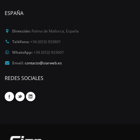
ESPAÑA
Dirección:
Palma de Mallorca
,
España
Teléfono:
+34 (653) 933601
WhatsApp:
+34 (653) 933601
Email:
contacto@siarweb.es
REDES SOCIALES